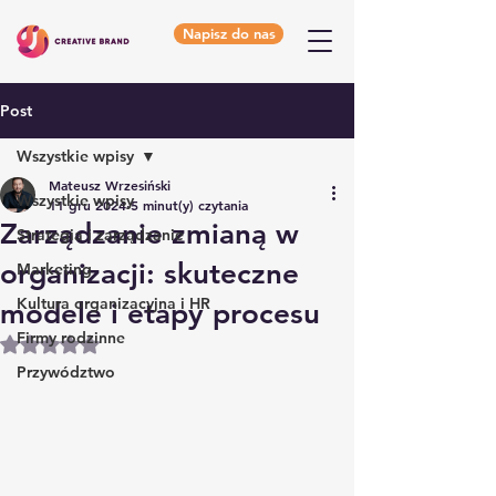
Napisz do nas
Post
Wszystkie wpisy
Mateusz Wrzesiński
Wszystkie wpisy
11 gru 2024
5 minut(y) czytania
Zarządzanie zmianą w
Strategia i zarządzanie
organizacji: skuteczne
Marketing
Kultura organizacyjna i HR
modele i etapy procesu
Firmy rodzinne
Oceniono na NaN z 5 gwiazdek.
Przywództwo