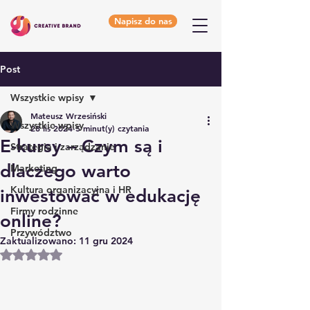
Napisz do nas
Post
Wszystkie wpisy
Mateusz Wrzesiński
Wszystkie wpisy
28 lis 2024
5 minut(y) czytania
E-kursy – Czym są i
Strategia i zarządzanie
dlaczego warto
Marketing
Kultura organizacyjna i HR
inwestować w edukację
Firmy rodzinne
online?
Przywództwo
Zaktualizowano:
11 gru 2024
Oceniono na NaN z 5 gwiazdek.