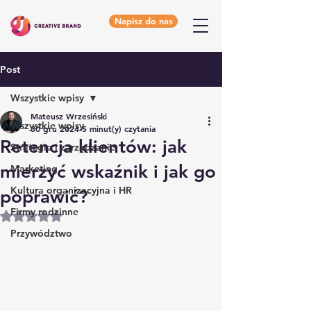
Napisz do nas
Post
Wszystkie wpisy
Mateusz Wrzesiński
Wszystkie wpisy
30 gru 2024
5 minut(y) czytania
Retencja klientów: jak
Strategia i zarządzanie
mierzyć wskaźnik i jak go
Marketing
Kultura organizacyjna i HR
poprawić?
Firmy rodzinne
Oceniono na NaN z 5 gwiazdek.
Przywództwo