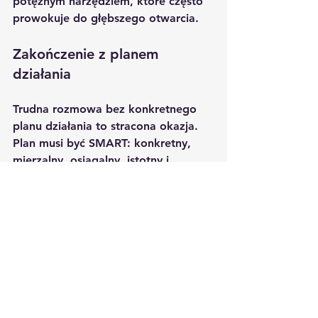
potężnym narzędziem, które często 
prowokuje do głębszego otwarcia.
Zakończenie z planem 
działania
Trudna rozmowa bez konkretnego 
planu działania to stracona okazja. 
Plan musi być SMART: konkretny, 
mierzalny, osiągalny, istotny i 
określony w czasie. "Musisz się 
poprawić" to nie plan. "Do końca 
miesiąca przygotuj prezentację 
według nowego szablonu i 
przećwicz ją ze mną przed 
spotkaniem z klientem" - to plan.
Zaangażuj pracownika w tworzenie 
planu. "Co twoim zdaniem pomoże 