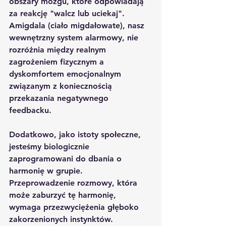
obszary mózgu, które odpowiadają 
za reakcję "walcz lub uciekaj". 
Amigdala (ciało migdałowate), nasz 
wewnętrzny system alarmowy, nie 
rozróżnia między realnym 
zagrożeniem fizycznym a 
dyskomfortem emocjonalnym 
związanym z koniecznością 
przekazania negatywnego 
feedbacku.
Dodatkowo, jako istoty społeczne, 
jesteśmy biologicznie 
zaprogramowani do dbania o 
harmonię w grupie. 
Przeprowadzenie rozmowy, która 
może zaburzyć tę harmonię, 
wymaga przezwyciężenia głęboko 
zakorzenionych instynktów.