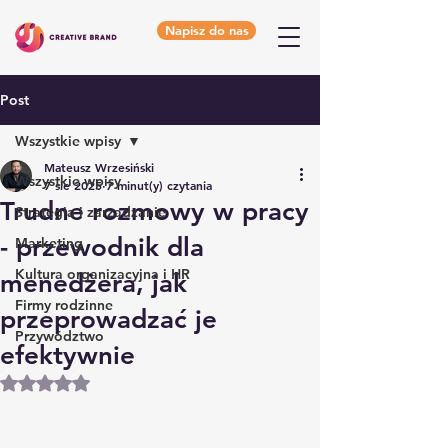
Napisz do nas
Post
Wszystkie wpisy
Mateusz Wrzesiński
Wszystkie wpisy
7 sie 2025
7 minut(y) czytania
Trudne rozmowy w pracy
Strategia i zarządzanie
- przewodnik dla
Marketing
Kultura organizacyjna i HR
menedżera, jak
Firmy rodzinne
przeprowadzać je
Przywództwo
efektywnie
Oceniono na NaN z 5 gwiazdek.