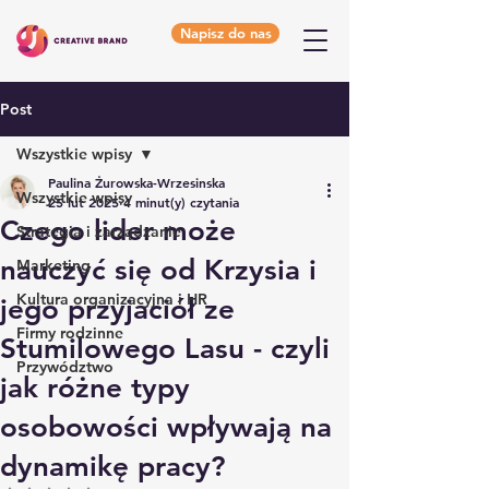
Napisz do nas
Post
Wszystkie wpisy
Paulina Żurowska-Wrzesinska
Wszystkie wpisy
25 lut 2025
4 minut(y) czytania
Czego lider może
Strategia i zarządzanie
nauczyć się od Krzysia i
Marketing
Kultura organizacyjna i HR
jego przyjaciół ze
Firmy rodzinne
Stumilowego Lasu - czyli
Przywództwo
jak różne typy
osobowości wpływają na
dynamikę pracy?