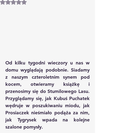
Oceniono na NaN z 5 gwiazdek.
Od kilku tygodni wieczory u nas w 
domu wyglądają podobnie. Siadamy 
z naszym czteroletnim synem pod 
kocem, otwieramy książkę i 
przenosimy się do Stumilowego Lasu. 
Przyglądamy się, jak Kubuś Puchatek 
wędruje w poszukiwaniu miodu, jak 
Prosiaczek nieśmiało podąża za nim, 
jak Tygrysek wpada na kolejne 
szalone pomysły.