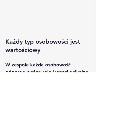
Każdy typ osobowości jest 
wartościowy
W zespole każda osobowość 
odgrywa ważną rolę i wnosi unikalną 
wartość. Optymizm i spontaniczność 
Kubusia Puchatka pomagają 
budować pozytywną atmosferę, 
perfekcjonizm Królika dba o wysoką 
jakość pracy, a analityczne myślenie 
Kłapouchego pozwala unikać 
ryzykownych decyzji. 
Różnorodność w zespole 