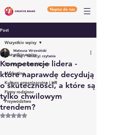
Napisz do nas
Post
Wszystkie wpisy
Mateusz Wrzesiński
Wszystkie wpisy
4 maj
7 minut(y) czytania
Kompetencje lidera -
Strategia i zarządzanie
które naprawdę decydują
Marketing
Kultura organizacyjna i HR
o skuteczności, a które są
Firmy rodzinne
tylko chwilowym
Przywództwo
trendem?
Oceniono na NaN z 5 gwiazdek.