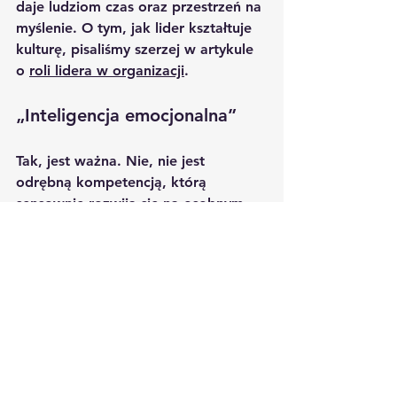
daje ludziom czas oraz przestrzeń na 
myślenie. O tym, jak lider kształtuje 
kulturę, pisaliśmy szerzej w artykule 
o 
roli lidera w organizacji
.
„Inteligencja emocjonalna”
Tak, jest ważna. Nie, nie jest 
odrębną kompetencją, którą 
sensownie rozwija się na osobnym 
szkoleniu. Inteligencja emocjonalna 
jest w dużej mierze efektem 
ubocznym trzech kompetencji 
opisanych wyżej. Kiedy uczysz się 
mówić trudne rzeczy wprost, uczysz 
się jednocześnie czytać emocje 
drugiej osoby i regulować własne. 
Dodatkowo jak uczysz się 
podejmować decyzje pod presją, to 