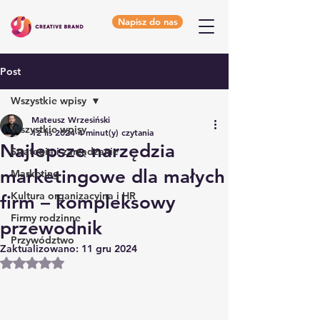
Napisz do nas
Post
Wszystkie wpisy
Mateusz Wrzesiński
Wszystkie wpisy
12 lis 2024
4 minut(y) czytania
Najlepsze narzędzia
Strategia i zarządzanie
marketingowe dla małych
Marketing
Kultura organizacyjna i HR
firm – kompleksowy
Firmy rodzinne
przewodnik
Przywództwo
Zaktualizowano:
11 gru 2024
Oceniono na NaN z 5 gwiazdek.